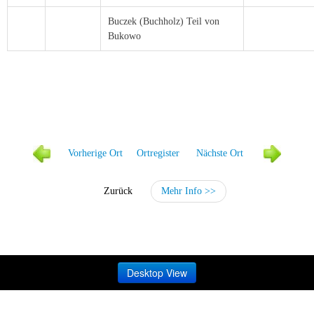
Buczek (Buchholz) Teil von
Bukowo
Vorher
ige Ort
Ortregister
Näc
hste Ort
Zurück
Mehr Info >>
Desktop View