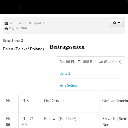
Veröffentlicht: 06. April 2015
Zugriffe: 33467
Seite 1 von 2
Beitragsseiten
Polen (Polska/ Poland)
Nr.: 06 PL - 71-808 Bukowo (Buchholz)
Seite 2
Alle Seiten
Nr.:
PLZ
Ort/ Ortsteil
Gmina/ Gemein
Nr.:
PL - 71-
Bukowo (Buchholz)
Szczecin (Stetti
06
808
Nord